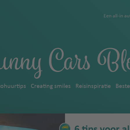
Een all-in a
unny Cars Bl
ohuurtips
Creating smiles
Reisinspiratie
Best
6 tips voor a