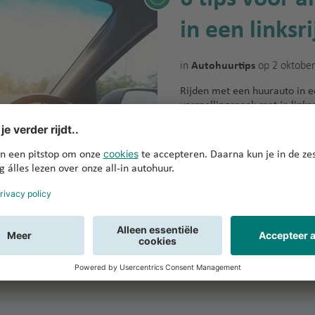
in een linksr
in
op 2 oktobe
Autohuurtips
Rijden met een huurauto in een
versnellingspook met je link
van de weg en dan nog de ne
te rijden... Met deze 6 tips m