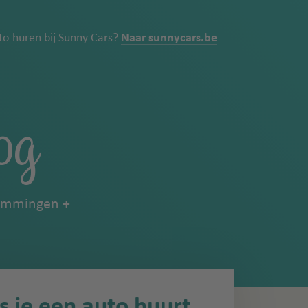
uto huren bij Sunny Cars?
Naar sunnycars.be
og
emmingen
ls je een auto huurt