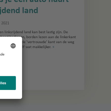
ijdend land
r 2021
 linksrijdend land kan best lastig zijn. De
erhand bedienen, borden lezen aan de linkerkant
iging om aan de 'vertrouwde' kant van de weg
aak je het jezelf wat makkelijker.
»