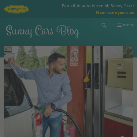
Een all-in auto huren bij Sunny Cars?
Naar sunnycars.be
Sunny Cars Blog
menu