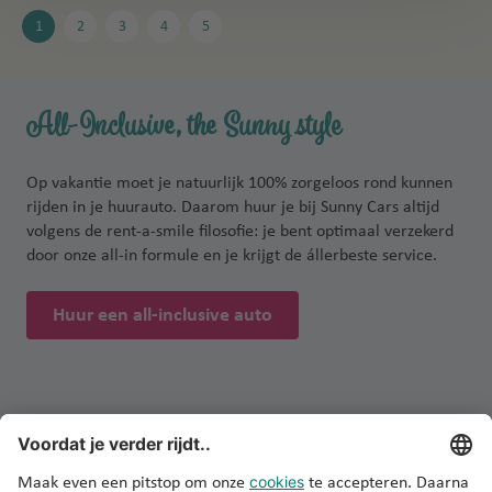
1
2
3
4
5
All-Inclusive, the Sunny style
Op vakantie moet je natuurlijk 100% zorgeloos rond kunnen
rijden in je huurauto. Daarom huur je bij Sunny Cars altijd
volgens de rent-a-smile filosofie: je bent optimaal verzekerd
door onze all-in formule en je krijgt de állerbeste service.
Huur een all-inclusive auto