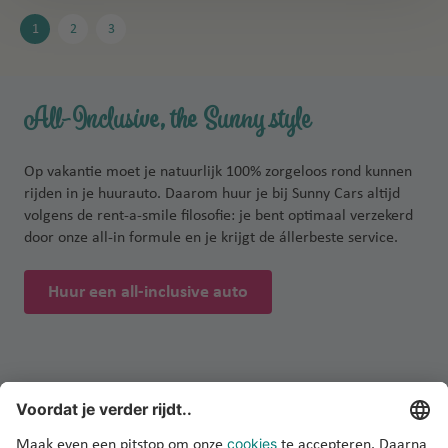
1
2
3
All-Inclusive, the Sunny style
Op vakantie moet je natuurlijk 100% zorgeloos rond kunnen
rijden in je huurauto. Daarom huur je bij Sunny Cars altijd
volgens de rent-a-smile filosofie: je bent optimaal verzekerd
door onze all-in formule en je krijgt de állerbeste service.
Huur een all-inclusive auto