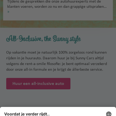
Tijdens de gesprekken die onze autohuurexperts met de
klanten voeren, worden zo nu en dan grappige uitspraken…
»
All-Inclusive, the Sunny style
Op vakantie moet je natuurlijk 100% zorgeloos rond kunnen
rijden in je huurauto. Daarom huur je bij Sunny Cars altijd
volgens de rent-a-smile filosofie: je bent optimaal verzekerd
door onze all-in formule en je krijgt de állerbeste service.
Huur een all-inclusive auto