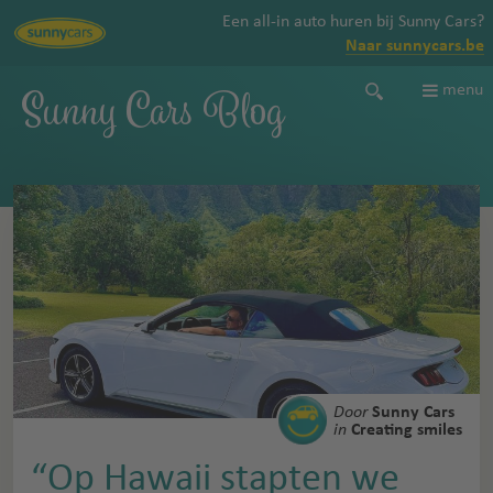
Een all-in auto huren bij Sunny Cars?
Naar sunnycars.be
Sunny Cars Blog
menu
Door
Sunny Cars
in
Creating smiles
“Op Hawaii stapten we