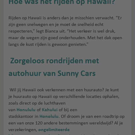
Hoe was het rijden op Hawaii?
Rijden op Hawaii is anders dan je misschien verwacht. “Er
zijn geen snelwegen en je moet de snelheid echt
respecteren,” legt Bianca uit. “Het verkeer is wel druk,
maar de wegen zijn goed onderhouden. Met het dak open
langs de kust rijden is gewoon genieten.”
Zorgeloos rondrijden met
autohuur van Sunny Cars
Wil jij Hawaii ook verkennen met een huurauto? Je kunt
je huurauto op Hawaii op verschillende locaties ophalen,
zoals direct op de luchthaven
van
Honululu
of
Kahului
of bij een
stadskantoor in
Honolulu
. Of droom je van een roadtrip op
een van onze 120 andere bestemmingen wereldwijd? Al je
verzekeringen,
ongelimiteerde