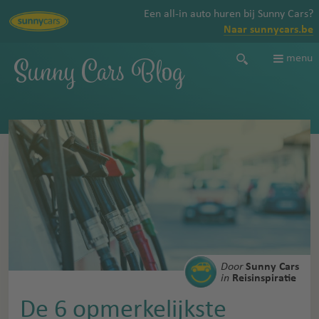
Een all-in auto huren bij Sunny Cars?
Naar sunnycars.be
Sunny Cars Blog
menu
Door
Sunny Cars
in
Reisinspiratie
De 6 opmerkelijkste