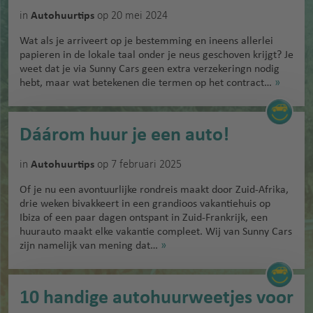
in
op 20 mei 2024
Autohuurtips
Wat als je arriveert op je bestemming en ineens allerlei
papieren in de lokale taal onder je neus geschoven krijgt? Je
weet dat je via Sunny Cars geen extra verzekeringn nodig
hebt, maar wat betekenen die termen op het contract…
»
Dáárom huur je een auto!
in
op 7 februari 2025
Autohuurtips
Of je nu een avontuurlijke rondreis maakt door Zuid-Afrika,
drie weken bivakkeert in een grandioos vakantiehuis op
Ibiza of een paar dagen ontspant in Zuid-Frankrijk, een
huurauto maakt elke vakantie compleet. Wij van Sunny Cars
zijn namelijk van mening dat…
»
10 handige autohuurweetjes voor