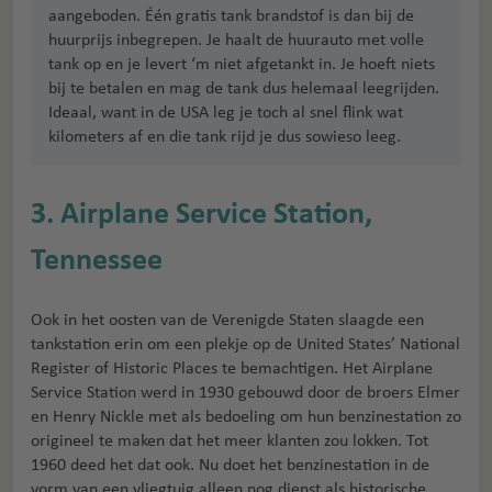
aangeboden. Één gratis tank brandstof is dan bij de
huurprijs inbegrepen. Je haalt de huurauto met volle
tank op en je levert ‘m niet afgetankt in. Je hoeft niets
bij te betalen en mag de tank dus helemaal leegrijden.
Ideaal, want in de USA leg je toch al snel flink wat
kilometers af en die tank rijd je dus sowieso leeg.
3. Airplane Service Station,
Tennessee
Ook in het oosten van de Verenigde Staten slaagde een
tankstation erin om een plekje op de United States’ National
Register of Historic Places te bemachtigen. Het Airplane
Service Station werd in 1930 gebouwd door de broers Elmer
en Henry Nickle met als bedoeling om hun benzinestation zo
origineel te maken dat het meer klanten zou lokken. Tot
1960 deed het dat ook. Nu doet het benzinestation in de
vorm van een vliegtuig alleen nog dienst als historische