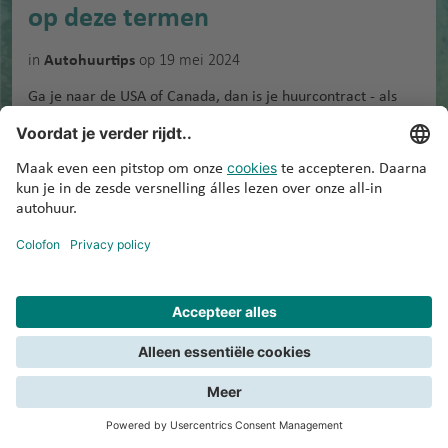
op deze termen
in
op 19 mei 2024
Autohuurtips
Ga je naar de USA of Canada, dan is je huurcontract - als
vanzelfsprekend - Engelstalig. "Dat moet wel lukken. de
Engelse taal heb ik best onder de knie, dus die instinkers zal
ik snel op het spoor zijn," horen…
»
“Geen rare fratsen achteraf! Zo
willen we het graag”
in
op 14 mei 2020
Creating smiles
Wij spraken Willian en Monique Dekker en John en Yvette
van Rijkom en zij gaan regelmatig samen op vakantie. Mét
een huurauto! Ze gebruiken de huurauto vooral om
dagtripjes vanuit het hotel te maken. “Wij houden er niet
van om…
»