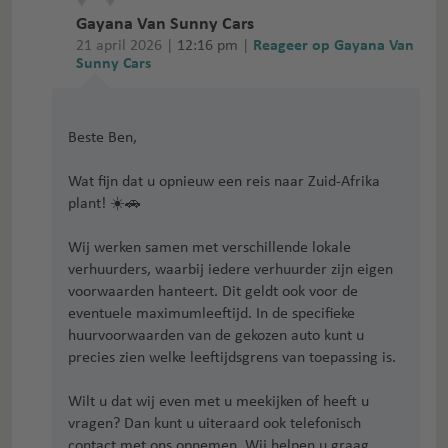
Gayana Van Sunny Cars
21 april 2026 |
12:16 pm
|
Reageer op Gayana Van
Sunny Cars
Beste Ben,
Wat fijn dat u opnieuw een reis naar Zuid‑Afrika
plant! ☀️🚗
Wij werken samen met verschillende lokale
verhuurders, waarbij iedere verhuurder zijn eigen
voorwaarden hanteert. Dit geldt ook voor de
eventuele maximumleeftijd. In de specifieke
huurvoorwaarden van de gekozen auto kunt u
precies zien welke leeftijdsgrens van toepassing is.
Wilt u dat wij even met u meekijken of heeft u
vragen? Dan kunt u uiteraard ook telefonisch
contact met ons opnemen. Wij helpen u graag