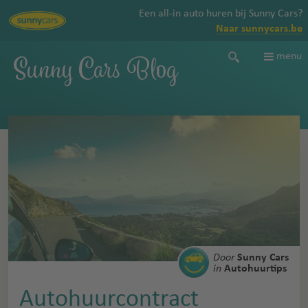
Een all-in auto huren bij Sunny Cars?
Naar sunnycars.be
Sunny Cars Blog
menu
Door
Sunny Cars
in
Autohuurtips
Autohuurcontract