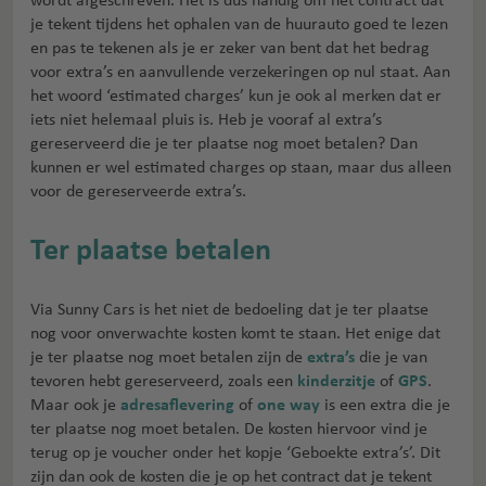
wordt afgeschreven. Het is dus handig om het contract dat
je tekent tijdens het ophalen van de huurauto goed te lezen
en pas te tekenen als je er zeker van bent dat het bedrag
voor extra’s en aanvullende verzekeringen op nul staat. Aan
het woord ‘estimated charges’ kun je ook al merken dat er
iets niet helemaal pluis is. Heb je vooraf al extra’s
gereserveerd die je ter plaatse nog moet betalen? Dan
kunnen er wel estimated charges op staan, maar dus alleen
voor de gereserveerde extra’s.
Ter plaatse betalen
Via Sunny Cars is het niet de bedoeling dat je ter plaatse
nog voor onverwachte kosten komt te staan. Het enige dat
je ter plaatse nog moet betalen zijn de
extra’s
die je van
tevoren hebt gereserveerd, zoals een
kinderzitje
of
GPS
.
Maar ook je
adresaflevering
of
one way
is een extra die je
ter plaatse nog moet betalen. De kosten hiervoor vind je
terug op je voucher onder het kopje ‘Geboekte extra’s’. Dit
zijn dan ook de kosten die je op het contract dat je tekent