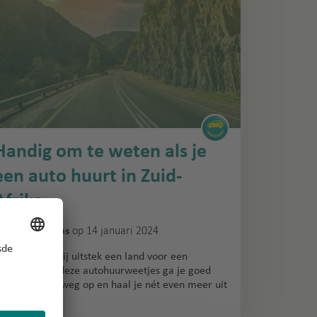
Handig om te weten als je
een auto huurt in Zuid-
Afrika
n
op 14 januari 2024
Autohuurtips
uid-Afrika is bij uitstek een land voor een
oadtrip. Met deze autohuurweetjes ga je goed
oorbereid de weg op en haal je nét even meer uit
e vakantie.
»