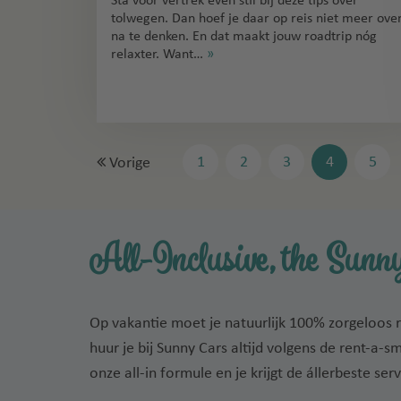
Sta vóór vertrek even stil bij deze tips over
tolwegen. Dan hoef je daar op reis niet meer ove
na te denken. En dat maakt jouw roadtrip nóg
relaxter. Want…
»
1
2
3
4
5
Vorige
All-Inclusive, the Sunny
Op vakantie moet je natuurlijk 100% zorgeloos 
huur je bij Sunny Cars altijd volgens de rent-a-s
onze all-in formule en je krijgt de állerbeste serv