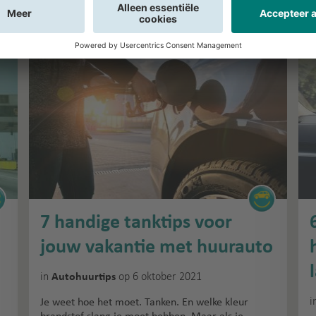
7 handige tanktips voor
jouw vakantie met huurauto
in
op 6 oktober 2021
Autohuurtips
i
Je weet hoe het moet. Tanken. En welke kleur