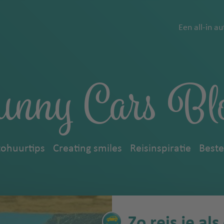
Een all-in a
unny Cars Bl
ohuurtips
Creating smiles
Reisinspiratie
Best
Zo reis je al