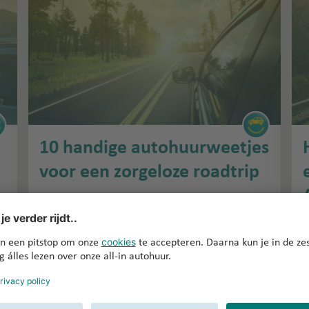
10 handige autohuurweetjes
voor een zorgeloze roadtrip
in
op 20 januari 2024
Autohuurtips
i
Ga jij een roadtrip maken? Ideaal, want met een
huurauto leer je een land echt goed kennen. Met
Z
deze 10 handige autohuurweetjes kom je ter
r
plaatse niet voor verrassingen te staan en kun je
v
zorgeloos genieten van jouw vakantie met…
»
j