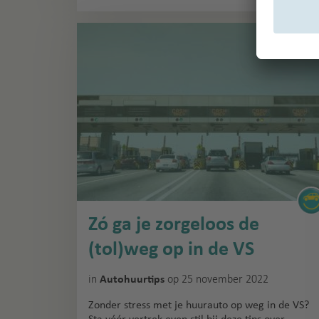
Zó ga je zorgeloos de
(tol)weg op in de VS
in
op 25 november 2022
Autohuurtips
Zonder stress met je huurauto op weg in de VS?