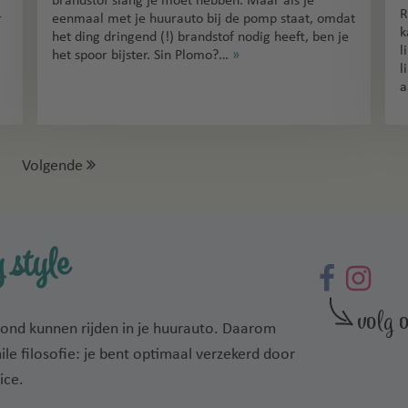
brandstof slang je moet hebben. Maar als je
R
r
eenmaal met je huurauto bij de pomp staat, omdat
k
het ding dringend (!) brandstof nodig heeft, ben je
l
het spoor bijster. Sin Plomo?…
»
l
a
Volgende
 style
rond kunnen rijden in je huurauto. Daarom
mile filosofie: je bent optimaal verzekerd door
ice.