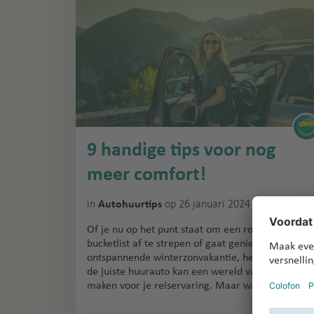
9 handige tips voor nog
meer comfort!
in
op 26 januari 2024
Autohuurtips
Of je nu op het punt staat om een roadtrip van je
bucketlist af te strepen of gaat genieten van een
ontspannende winterzonvakantie, het kiezen van
de juiste huurauto kan een wereld van verschil
maken voor je reiservaring. Maar waarom…
»