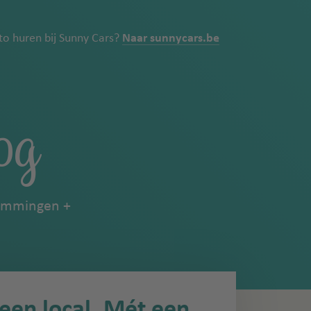
uto huren bij Sunny Cars?
Naar sunnycars.be
og
emmingen
s een local. Mét een