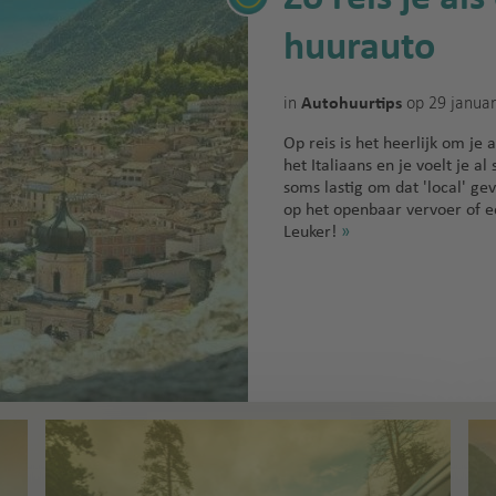
huurauto
in
op 29 janua
Autohuurtips
Op reis is het heerlijk om je a
het Italiaans en je voelt je a
soms lastig om dat 'local' ge
op het openbaar vervoer of e
Leuker!
»