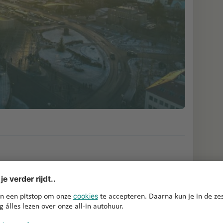
 foto van de Blue Lagoon denkt: Photoshop! Het
aat door het hoge gehalte silica, algen en
IJsland wordt gevuld met warm water uit gaten op