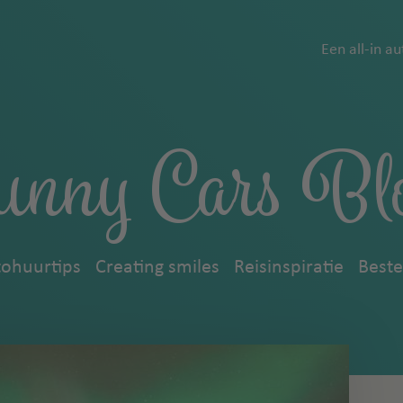
Een all-in a
unny Cars Bl
ohuurtips
Creating smiles
Reisinspiratie
Best