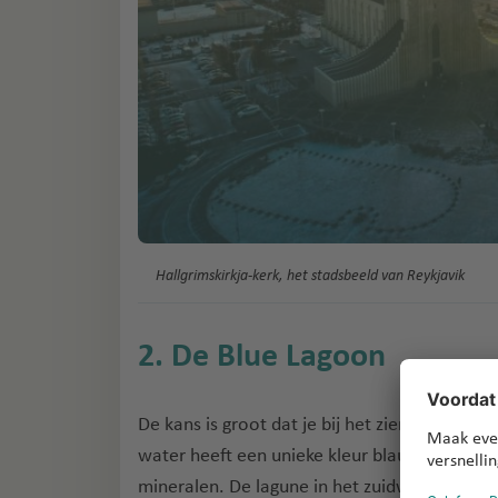
Hallgrimskirkja-kerk, het stadsbeeld van Reykjavik
2. De Blue Lagoon
De kans is groot dat je bij het zien van een
water heeft een unieke kleur blauw, die ontst
mineralen. De lagune in het zuidwesten van 