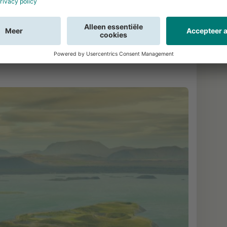
ed te zijn voor je gezondheid en wordt gebruikt
 om te ontspannen tijdens je IJsland-roadtrip.
n het noorden van IJsland ligt het rustigere maar ook