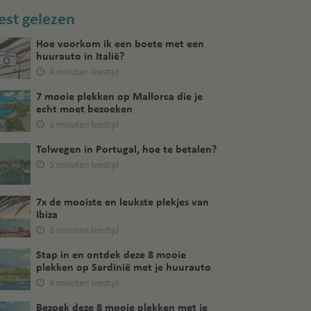
st gelezen
Hoe voorkom ik een boete met een
huurauto in Italië?
4 minuten leestijd
7 mooie plekken op Mallorca die je
echt moet bezoeken
3 minuten leestijd
Tolwegen in Portugal, hoe te betalen?
5 minuten leestijd
7x de mooiste en leukste plekjes van
Ibiza
6 minuten leestijd
Stap in en ontdek deze 8 mooie
plekken op Sardinië met je huurauto
4 minuten leestijd
Bezoek deze 8 mooie plekken met je