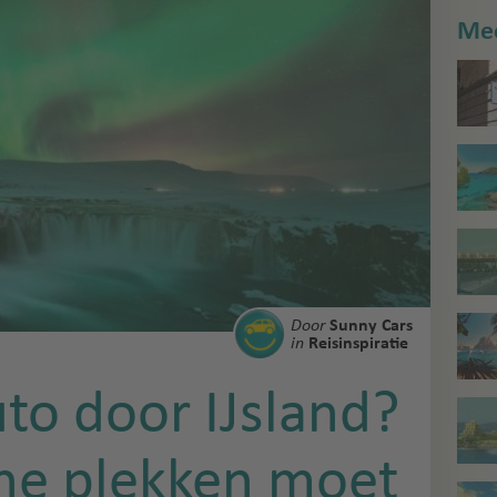
Mee
Door
Sunny Cars
in
Reisinspiratie
to door IJsland?
che plekken moet