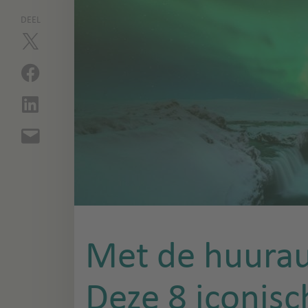
DEEL
Met de huurau
Deze 8 iconis