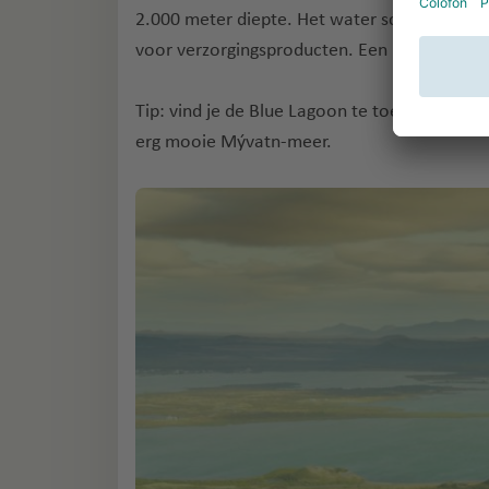
2.000 meter diepte. Het water schijnt erg go
voor verzorgingsproducten. Een perfecte plek
Tip: vind je de Blue Lagoon te toeristisch? I
erg mooie Mývatn-meer.