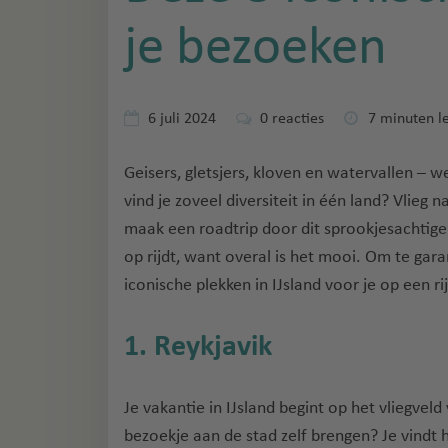
je bezoeken
6 juli 2024
0
reacties
7 minuten le
Geisers, gletsjers, kloven en watervallen – 
vind je zoveel diversiteit in één land? Vlieg
maak een roadtrip door dit sprookjesachtige l
op rijdt, want overal is het mooi. Om te gara
iconische plekken in IJsland voor je op een rij
1. Reykjavik
Je vakantie in IJsland begint op het vliegvel
bezoekje aan de stad zelf brengen? Je vindt h