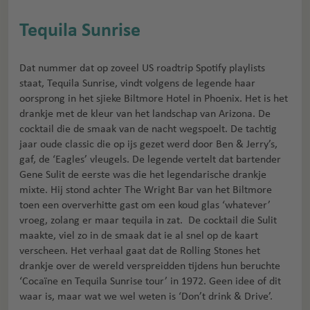
Tequila Sunrise
Dat nummer dat op zoveel US roadtrip Spotify playlists
staat, Tequila Sunrise, vindt volgens de legende haar
oorsprong in het sjieke Biltmore Hotel in Phoenix. Het is het
drankje met de kleur van het landschap van Arizona. De
cocktail die de smaak van de nacht wegspoelt. De tachtig
jaar oude classic die op ijs gezet werd door Ben & Jerry’s,
gaf, de ‘Eagles’ vleugels. De legende vertelt dat bartender
Gene Sulit de eerste was die het legendarische drankje
mixte. Hij stond achter The Wright Bar van het Biltmore
toen een oververhitte gast om een koud glas ‘whatever’
vroeg, zolang er maar tequila in zat. De cocktail die Sulit
maakte, viel zo in de smaak dat ie al snel op de kaart
verscheen. Het verhaal gaat dat de Rolling Stones het
drankje over de wereld verspreidden tijdens hun beruchte
‘Cocaïne en Tequila Sunrise tour’ in 1972. Geen idee of dit
waar is, maar wat we wel weten is ‘Don’t drink & Drive’.