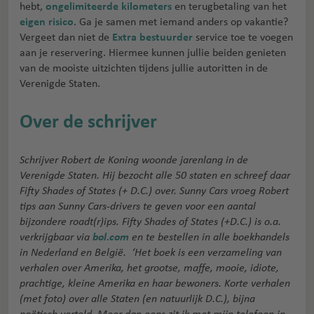
hebt,
ongelimiteerde kilometers
en terugbetaling van het
eigen risico
. Ga je samen met iemand anders op vakantie?
Vergeet dan niet de
Extra bestuurder
service toe te voegen
aan je reservering. Hiermee kunnen jullie beiden genieten
van de mooiste uitzichten tijdens jullie autoritten in de
Verenigde Staten.
Over de schrijver
Schrijver Robert de Koning woonde jarenlang in de
Verenigde Staten. Hij bezocht alle 50 staten en schreef daar
Fifty Shades of States (+ D.C.) over. Sunny Cars vroeg Robert
tips aan Sunny Cars-drivers te geven voor een aantal
bijzondere roadt(r)ips.
Fifty Shades of States (+D.C.) is o.a.
verkrijgbaar via
bol.com
en te bestellen in alle boekhandels
in Nederland en België. ‘Het boek is een verzameling van
verhalen over Amerika, het grootse, maffe, mooie, idiote,
prachtige, kleine Amerika en haar bewoners. Korte verhalen
(met foto) over alle Staten (en natuurlijk D.C.), bijna