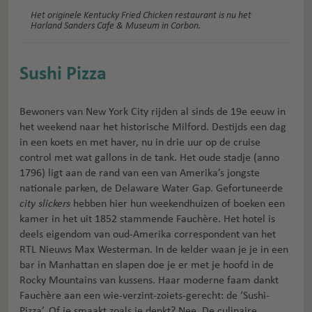
Het originele Kentucky Fried Chicken restaurant is nu het
Harland Sanders Cafe & Museum in Corbon.
Sushi Pizza
Bewoners van New York City rijden al sinds de 19e eeuw in
het weekend naar het historische Milford. Destijds een dag
in een koets en met haver, nu in drie uur op de cruise
control met wat gallons in de tank. Het oude stadje (anno
1796) ligt aan de rand van een van Amerika’s jongste
nationale parken, de Delaware Water Gap. Gefortuneerde
city slickers
hebben hier hun weekendhuizen of boeken een
kamer in het uit 1852 stammende Fauchère. Het hotel is
deels eigendom van oud-Amerika correspondent van het
RTL Nieuws Max Westerman. In de kelder waan je je in een
bar in Manhattan en slapen doe je er met je hoofd in de
Rocky Mountains van kussens. Haar moderne faam dankt
Fauchère aan een wie-verzint-zoiets-gerecht: de ‘Sushi-
Pizza’. Of ie smaakt zoals je denkt? Nee. De culinaire