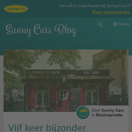
Een all-in auto huren bij Sunny Cars?
Naar sunnycars.be
Sunny Cars Blog
menu
Door
Sunny Cars
in
Reisinspiratie
Vijf keer bijzonder