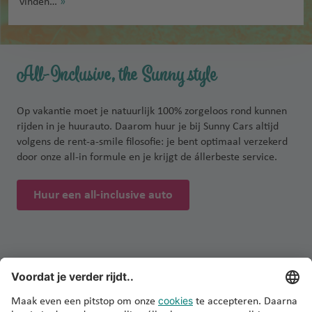
vinden…
»
All-Inclusive, the Sunny style
Op vakantie moet je natuurlijk 100% zorgeloos rond kunnen
rijden in je huurauto. Daarom huur je bij Sunny Cars altijd
volgens de rent-a-smile filosofie: je bent optimaal verzekerd
door onze all-in formule en je krijgt de állerbeste service.
Huur een all-inclusive auto