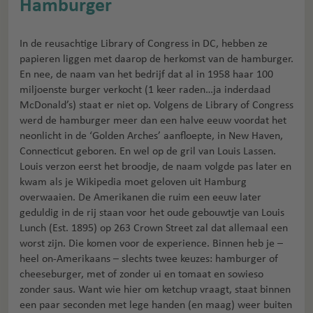
Hamburger
In de reusachtige Library of Congress in DC, hebben ze
papieren liggen met daarop de herkomst van de hamburger.
En nee, de naam van het bedrijf dat al in 1958 haar 100
miljoenste burger verkocht (1 keer raden…ja inderdaad
McDonald’s) staat er niet op. Volgens de Library of Congress
werd de hamburger meer dan een halve eeuw voordat het
neonlicht in de ‘Golden Arches’ aanfloepte, in New Haven,
Connecticut geboren. En wel op de gril van Louis Lassen.
Louis verzon eerst het broodje, de naam volgde pas later en
kwam als je Wikipedia moet geloven uit Hamburg
overwaaien. De Amerikanen die ruim een eeuw later
geduldig in de rij staan voor het oude gebouwtje van Louis
Lunch (Est. 1895) op 263 Crown Street zal dat allemaal een
worst zijn. Die komen voor de experience. Binnen heb je –
heel on-Amerikaans – slechts twee keuzes: hamburger of
cheeseburger, met of zonder ui en tomaat en sowieso
zonder saus. Want wie hier om ketchup vraagt, staat binnen
een paar seconden met lege handen (en maag) weer buiten