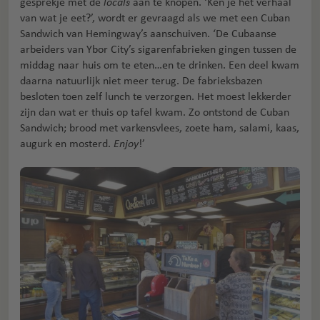
gesprekje met de
locals
aan te knopen. ‘Ken je het verhaal
van wat je eet?’, wordt er gevraagd als we met een Cuban
Sandwich van Hemingway’s aanschuiven. ‘De Cubaanse
arbeiders van Ybor City’s sigarenfabrieken gingen tussen de
middag naar huis om te eten…en te drinken. Een deel kwam
daarna natuurlijk niet meer terug. De fabrieksbazen
besloten toen zelf lunch te verzorgen. Het moest lekkerder
zijn dan wat er thuis op tafel kwam. Zo ontstond de Cuban
Sandwich; brood met varkensvlees, zoete ham, salami, kaas,
augurk en mosterd.
Enjoy
!’