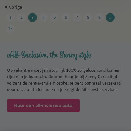
Vorige
1
2
3
4
5
6
7
8
9
…
17
All-Inclusive, the Sunny style
Op vakantie moet je natuurlijk 100% zorgeloos rond kunnen
rijden in je huurauto. Daarom huur je bij Sunny Cars altijd
volgens de rent-a-smile filosofie: je bent optimaal verzekerd
door onze all-in formule en je krijgt de állerbeste service.
Huur een all-inclusive auto