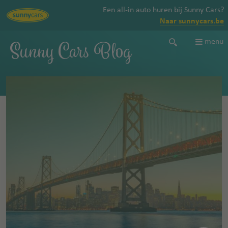
Een all-in auto huren bij Sunny Cars?
Naar sunnycars.be
Sunny Cars Blog
menu