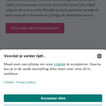
rijden in je huurauto. Daarom huur je bij Sunny Cars altijd
volgens de rent-a-smile filosofie: je bent optimaal verzekerd
door onze all-in formule en je krijgt de állerbeste service.
Huur een all-inclusive auto