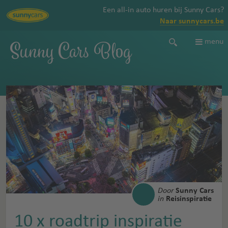
Een all-in auto huren bij Sunny Cars?
Naar sunnycars.be
Sunny Cars Blog
menu
Door
Sunny Cars
in
Reisinspiratie
10 x roadtrip inspiratie