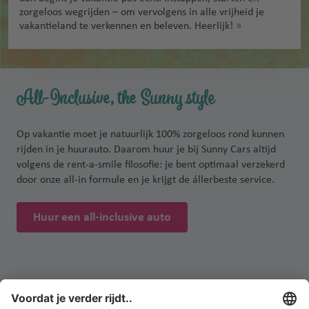
zorgeloos wegrijden – om vervolgens in alle vrijheid je
vakantieland te verkennen en beleven. Heerlijk!
»
All-Inclusive, the Sunny style
Op vakantie moet je natuurlijk 100% zorgeloos rond kunnen
rijden in je huurauto. Daarom huur je bij Sunny Cars altijd
volgens de rent-a-smile filosofie: je bent optimaal verzekerd
door onze all-in formule en je krijgt de állerbeste service.
Huur een all-inclusive auto